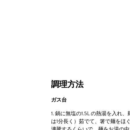
調理方法
ガス台
1. 鍋に無塩の1.5L の熱湯を入
は1分長く）茹でて、箸で麺をほ
沸騰するくらいで、麺をお湯の中