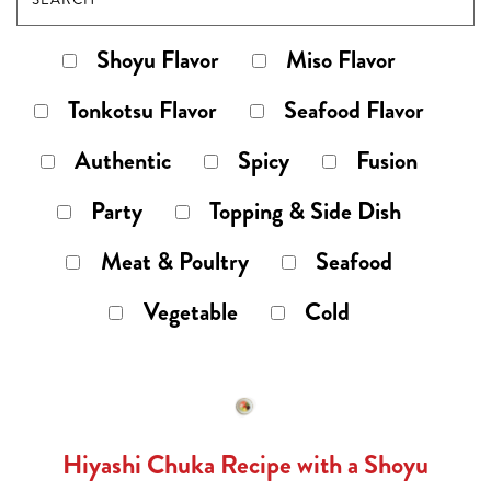
Shoyu Flavor
Miso Flavor
Tonkotsu Flavor
Seafood Flavor
Authentic
Spicy
Fusion
Party
Topping & Side Dish
Meat & Poultry
Seafood
Vegetable
Cold
Hiyashi Chuka Recipe with a Shoyu