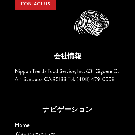
CONTACT US
会社情報
Nippon Trends Food Service, Inc.
631 Giguere Ct
A-1
San Jose, CA 95133
Tel: (408) 479-0558
ナビゲーション
Home